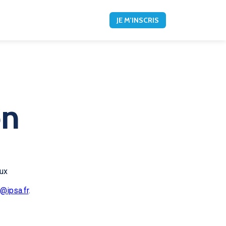
JE M'INSCRIS
on
ux
@ipsa.fr
.